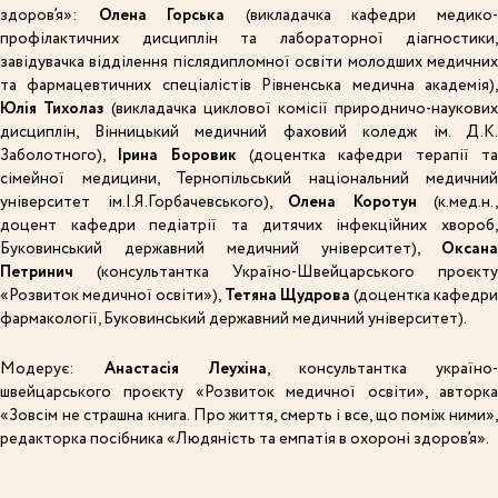
здоров’я»:
Олена Горська
(викладачка кафедри медико
профілактичних дисциплін та лабораторної діагностики,
завідувачка відділення післядипломної освіти молодших медичних
та фармацевтичних спеціалістів Рівненська медична академія),
Юлія Тихолаз
(викладачка циклової комісії природничо-наукових
дисциплін, Вінницький медичний фаховий коледж ім. Д.К.
Заболотного),
Ірина Боровик
(доцентка кафедри терапії т
сімейної медицини, Тернопільський національний медичний
університет ім.І.Я.Горбачевського),
Олена Коротун
(к.мед.н.,
доцент кафедри педіатрії та дитячих інфекційних хвороб,
Буковинський державний медичний університет),
Оксана
Петринич
(консультантка Україно-Швейцарського проєкту
«Розвиток медичної освіти»),
Тетяна Щудрова
(доцентка кафедр
фармакології, Буковинський державний медичний університет).
Модерує:
Анастасія Леухіна
, консультантка україно-
швейцарського проєкту «Розвиток медичної освіти», авторка
«Зовсім не страшна книга. Про життя, смерть і все, що поміж ними»,
редакторка посібника «Людяність та емпатія в охороні здоров’я».