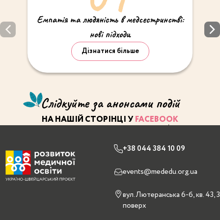
Емпатія та людяність в медсестринстві:
нові підходи
Дізнатися більше
Слідкуйте за анонсами подій
НА НАШІЙ СТОРІНЦІ У
FACEBOOK
+38 044 384 10 09
events@mededu.org.ua
вул. Лютеранська 6-б, кв. 43, 3
поверх