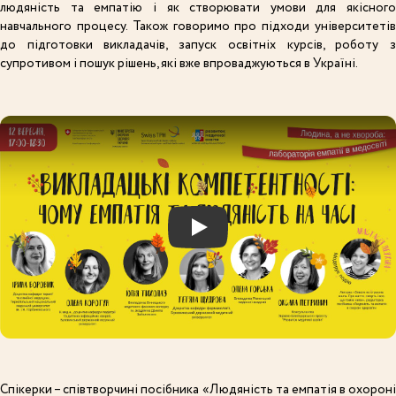
людяність та емпатію і як створювати умови для якісного
навчального процесу. Також говоримо про підходи університетів
до підготовки викладачів, запуск освітніх курсів, роботу з
супротивом і пошук рішень, які вже впроваджуються в Україні.
Грати відео: Викладацькі компетентності: чому емпатія та люд
Спікерки – співтворчині посібника «Людяність та емпатія в охороні