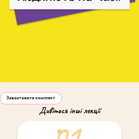
Завантажити конспект
Дивiться iншi лекцiї