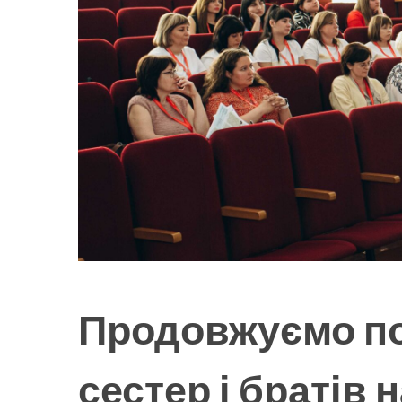
Продовжуємо по
сестер і братів 