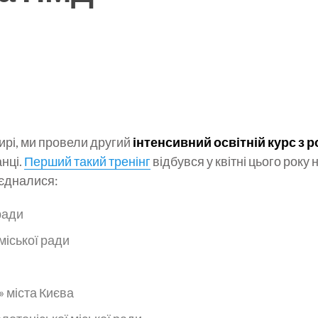
мирі, ми провели другий
інтенсивний освітній курс з 
анці.
Перший такий тренінг
відбувся у квітні цього року
оєдналися:
ради
іської ради
 міста Києва