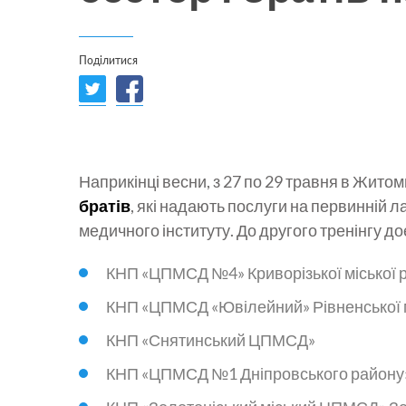
Поділитися
Наприкінці весни, з 27 по 29 травня в Жито
братів
, які надають послуги на первинній л
медичного інституту. До другого тренінгу д
КНП «ЦПМСД №4» Криворізької міської 
КНП «ЦПМСД «Ювілейний» Рівненської м
КНП «Снятинський ЦПМСД»
КНП «ЦПМСД №1 Дніпровського району»