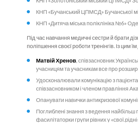
КНП «Золотоніський міський ЦПМСД» Зол
КНП «Бучанський ЦПМСД» Бучанської мі
КНП «Дитяча міська поліклініка №6» Оде
Під час навчання медичні сестри й брати діз
поліпшення своєї роботи тренінгів. Із цим ї
Матвій Хренов
, співзасновник Українс
учасницям та учасникам все про розшир
Удосконалювали комунікацію з пацієнта
співзасновником і членом правління Акад
Опанувати навички антикризової комуні
Поглиблені знання з ведення найбільш
фасилітаторки групи рівних у «свої.рідні»
Відпрацьовували навичку аналізу ЕКГ й