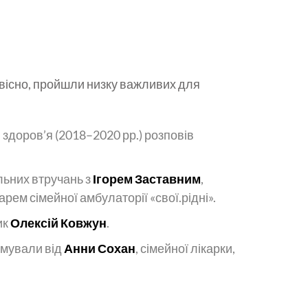
, звісно, пройшли низку важливих для
 здоров’я (2018–2020 рр.) розповів
льних втручань з
Ігорем Заставним
,
рем сімейної амбулаторії «свої.рідні».
ик
Олексій Ковжун
.
имували від
Анни Сохан
, сімейної лікарки,
нерок Житомирського медичного інституту,