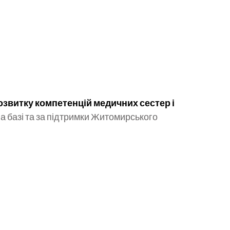
розвитку компетенцій медичних сестер і
 на базі та за підтримки Житомирського