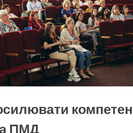
силювати компетен
на ПМД