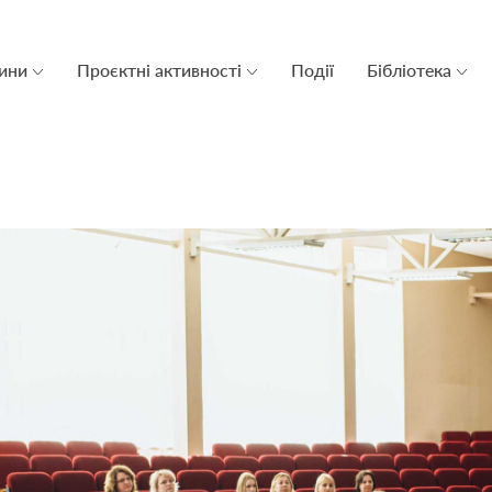
ини
Проєктні активності
Події
Бібліотека