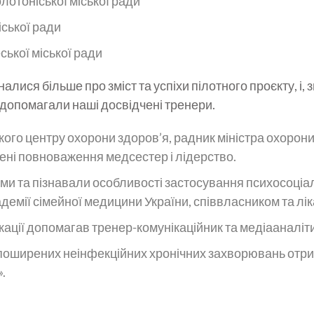
отоніської міської ради
ської ради
ської міської ради
налися більше про зміст та успіхи пілотного проєкту, і
м допомагали наші досвідчені тренери.
ького центру охорони здоров’я, радник міністра охорони
ені повноваження медсестер і лідерство.
ми та пізнавали особливості застосування психосоціа
емії сімейної медицини України, співвласником та ліка
кації допомагав тренер-комунікаційник та медіааналіт
 поширених неінфекційних хронічних захворювань отр
.
 надання невідкладної допомоги під керівництвом тре